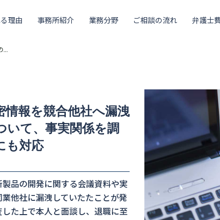
れる理由
事務所紹介
業務分野
ご相談の流れ
弁護士
..
密情報を競合他社へ漏洩
ついて、事実関係を調
にも対応
新製品の開発に関する会議資料や実
同業他社に漏洩していたたことが発
査した上で本人と面談し、退職に至