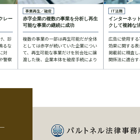
事業再生／破産
IT法務
クレー
赤字企業の複数の事業を分析し再生
インターネッ
可能な事業の継続に成功
クして複雑な
け、診
複数の事業の一部は再生可能だが全体
広告に使用する
鳴るな
としては赤字が続いていた企業につい
効果に関する表
に対
て、再生可能な事業だけを別会社に譲
掲載前に精査し
や警察
渡した後、企業本体を破産手続により
関係法に適合す
た事例
清算した事例
ルを回避した事